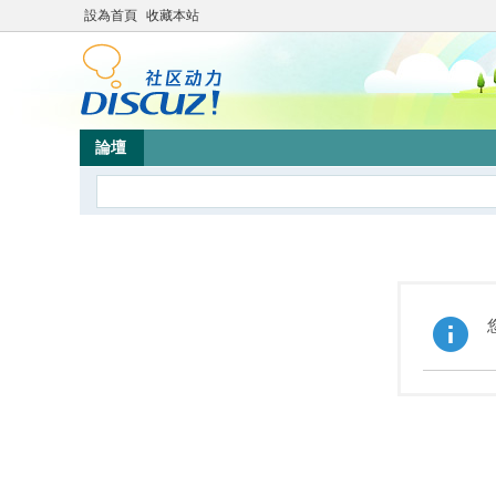
設為首頁
收藏本站
論壇