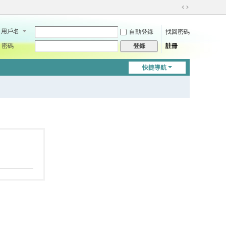
切
換
用戶名
自動登錄
找回密碼
到
寬
密碼
註冊
登錄
版
快捷導航