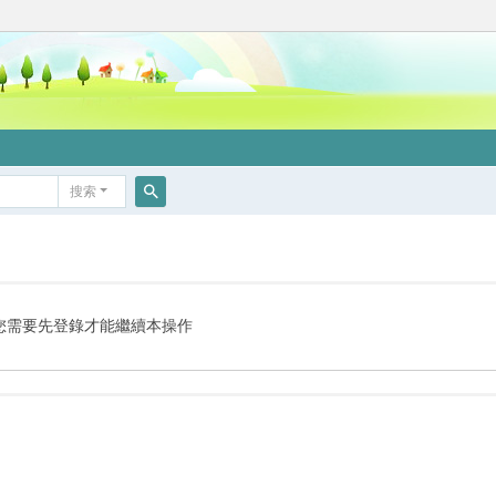
搜索
搜
索
您需要先登錄才能繼續本操作