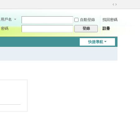
切
換
用戶名
自動登錄
找回密碼
到
寬
密碼
註冊
登錄
版
快捷導航