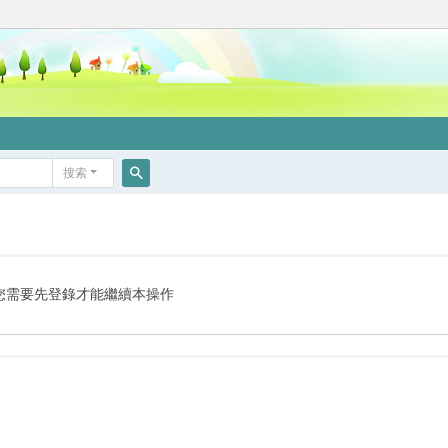
搜索
搜
索
您需要先登錄才能繼續本操作