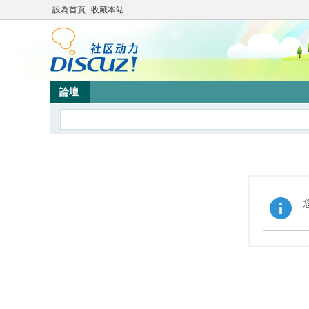
設為首頁
收藏本站
論壇