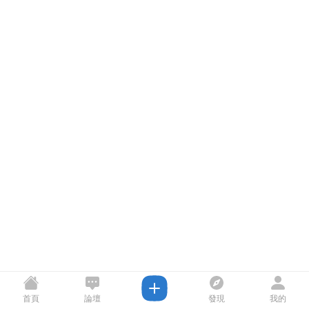
首頁
論壇
發現
我的