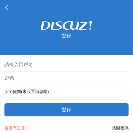
登錄
安全提問(未設置請忽略)
登錄
還沒有註冊？
找回密碼