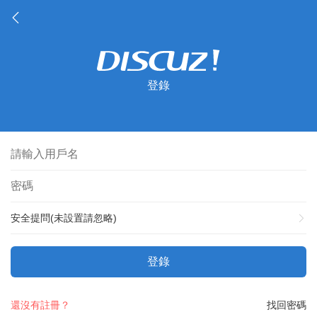
登錄
安全提問(未設置請忽略)
登錄
還沒有註冊？
找回密碼