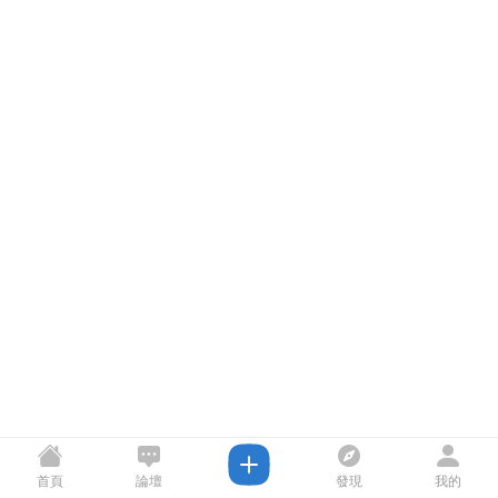
首頁
論壇
發現
我的