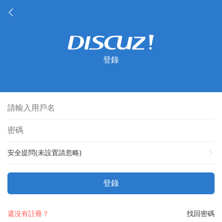
登錄
安全提問(未設置請忽略)
登錄
還沒有註冊？
找回密碼