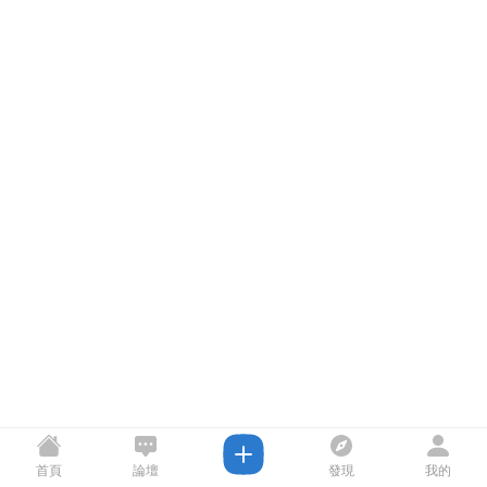
首頁
論壇
發現
我的