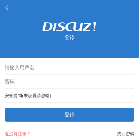
登錄
安全提問(未設置請忽略)
登錄
還沒有註冊？
找回密碼