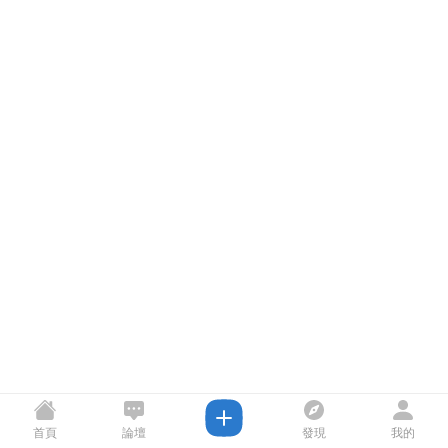
首頁
論壇
發現
我的