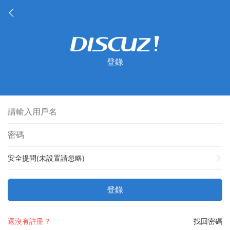
登錄
安全提問(未設置請忽略)
登錄
還沒有註冊？
找回密碼