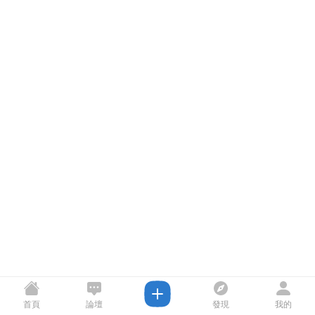
首頁
論壇
發現
我的