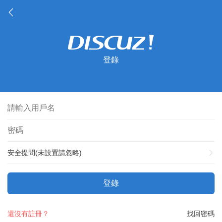
登錄
安全提問(未設置請忽略)
登錄
還沒有註冊？
找回密碼