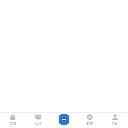
首頁
論壇
發現
我的