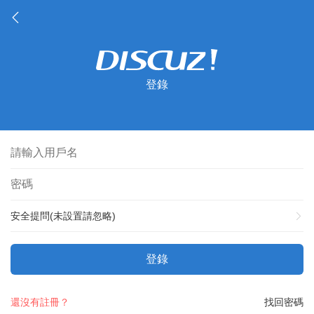
登錄
安全提問(未設置請忽略)
登錄
還沒有註冊？
找回密碼