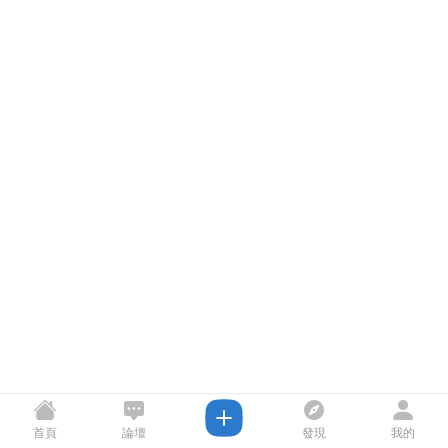
首頁
論壇
發現
我的