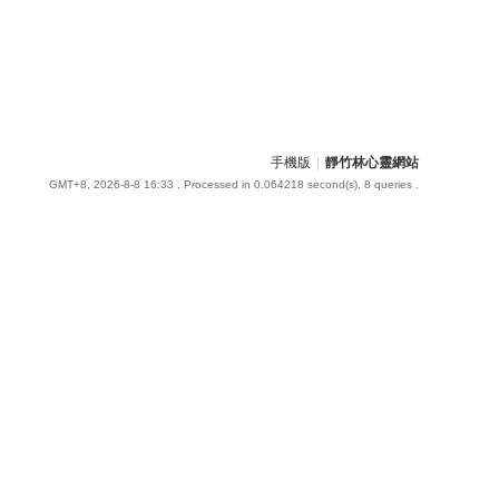
手機版
|
靜竹林心靈網站
GMT+8, 2026-8-8 16:33
, Processed in 0.064218 second(s), 8 queries .