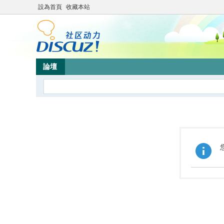
設為首頁
收藏本站
論壇