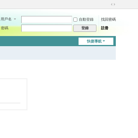
切
換
用戶名
自動登錄
找回密碼
到
寬
密碼
註冊
登錄
版
快捷導航