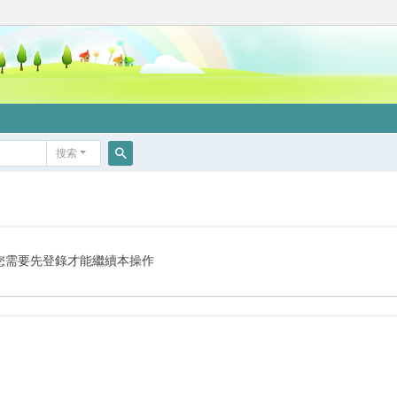
搜索
搜
索
您需要先登錄才能繼續本操作