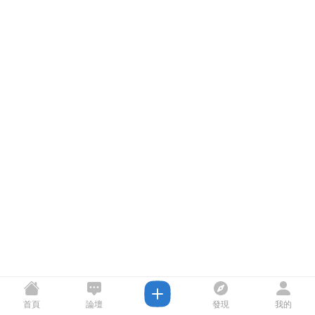
首頁
論壇
發現
我的