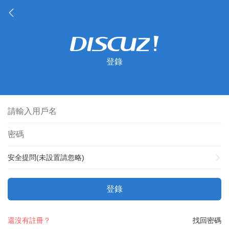
登錄
安全提問(未設置請忽略)
登錄
還沒有註冊？
找回密碼