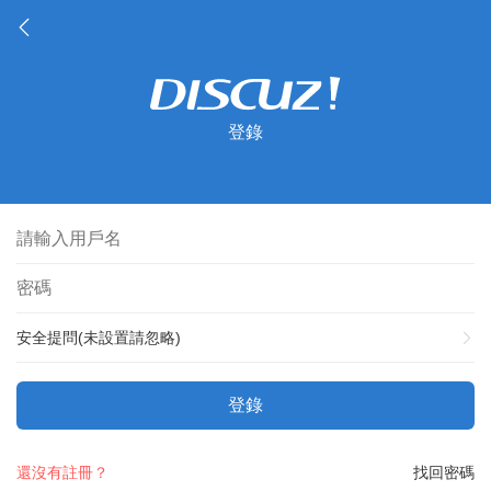
登錄
安全提問(未設置請忽略)
登錄
還沒有註冊？
找回密碼