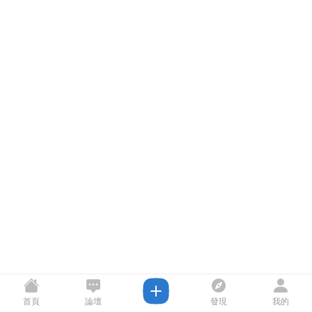
首頁
論壇
發現
我的