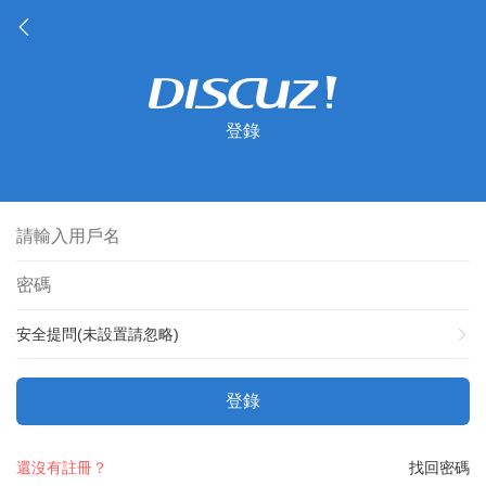
登錄
安全提問(未設置請忽略)
登錄
還沒有註冊？
找回密碼