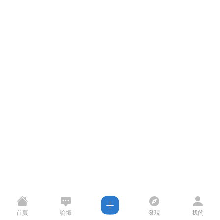
首頁
論壇
發現
我的