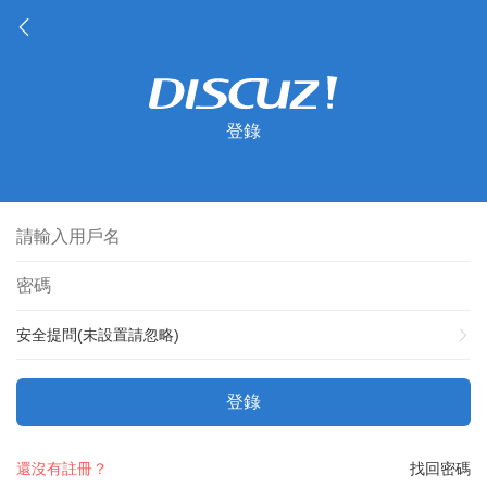
登錄
安全提問(未設置請忽略)
登錄
還沒有註冊？
找回密碼