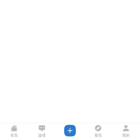
首頁
論壇
發現
我的