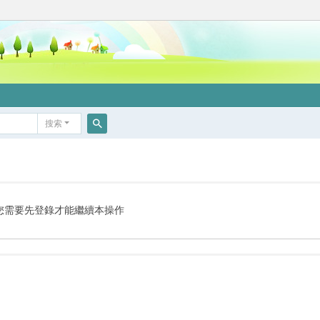
搜索
搜
索
您需要先登錄才能繼續本操作