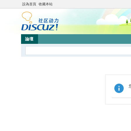
設為首頁
收藏本站
論壇