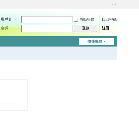
切
換
用戶名
自動登錄
找回密碼
到
寬
密碼
註冊
登錄
版
快捷導航