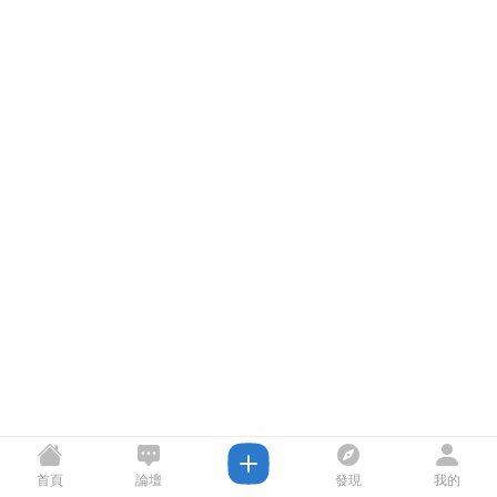
首頁
論壇
發現
我的