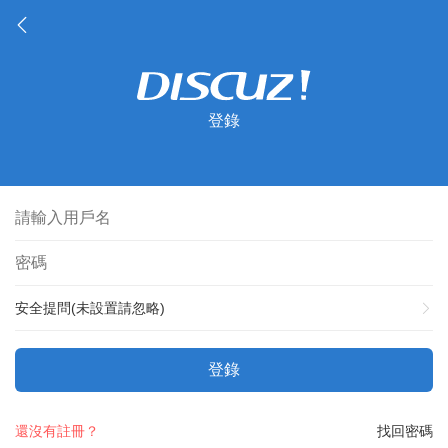
登錄
安全提問(未設置請忽略)
登錄
還沒有註冊？
找回密碼