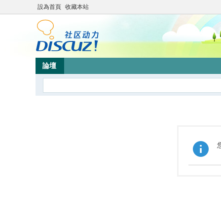
設為首頁
收藏本站
論壇