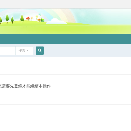
搜索
搜
索
您需要先登錄才能繼續本操作