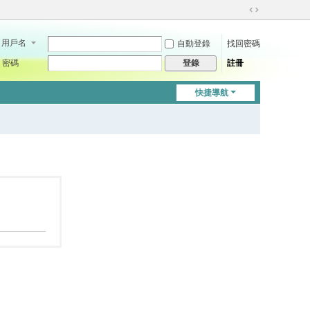
切
換
用戶名
自動登錄
找回密碼
到
寬
密碼
註冊
登錄
版
快捷導航