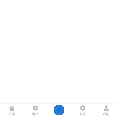
首頁
論壇
發現
我的