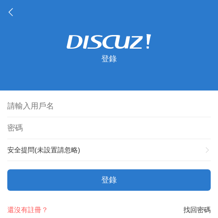
登錄
安全提問(未設置請忽略)
登錄
還沒有註冊？
找回密碼