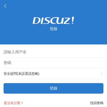
登錄
安全提問(未設置請忽略)
登錄
還沒有註冊？
找回密碼