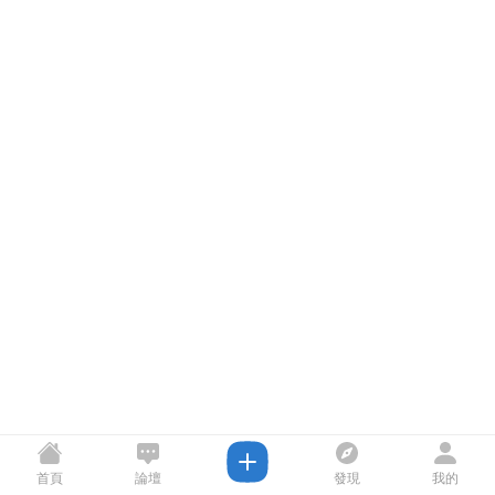
首頁
論壇
發現
我的