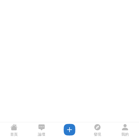
首頁
論壇
發現
我的