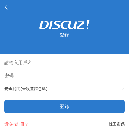
登錄
安全提問(未設置請忽略)
登錄
還沒有註冊？
找回密碼