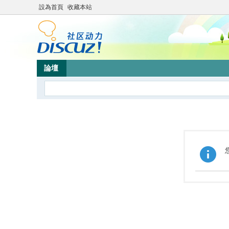
設為首頁
收藏本站
論壇