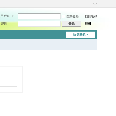
切
換
用戶名
自動登錄
找回密碼
到
寬
密碼
註冊
登錄
版
快捷導航