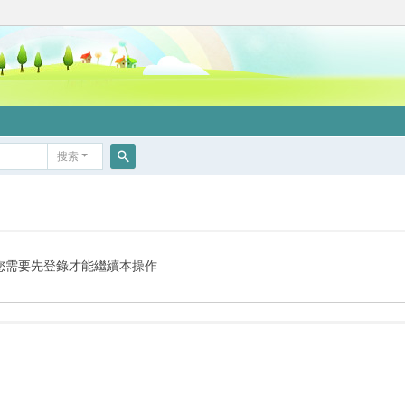
搜索
搜
索
您需要先登錄才能繼續本操作