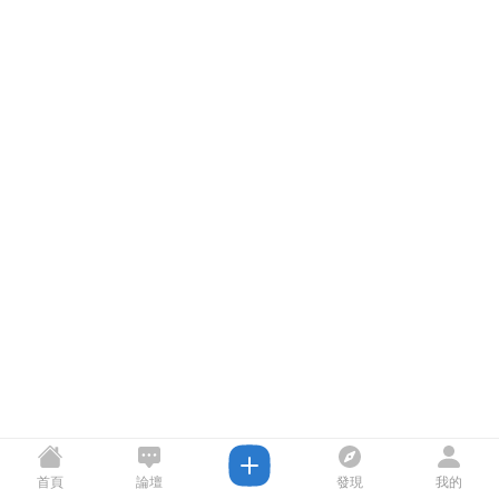
首頁
論壇
發現
我的