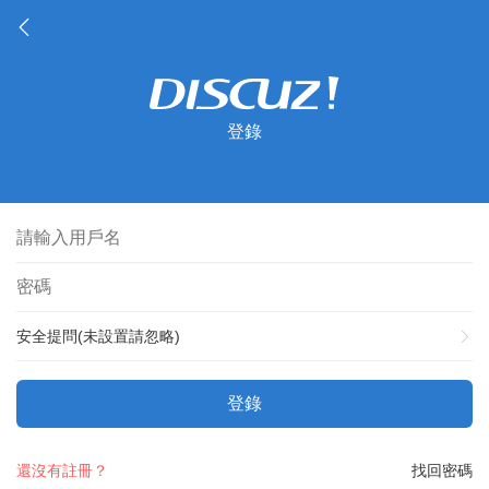
登錄
安全提問(未設置請忽略)
登錄
還沒有註冊？
找回密碼