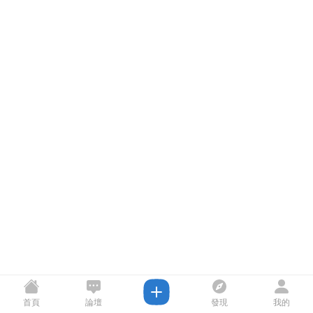
首頁
論壇
發現
我的