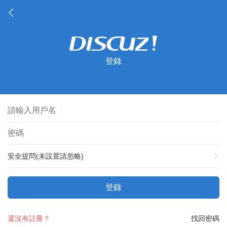
登錄
安全提問(未設置請忽略)
登錄
還沒有註冊？
找回密碼