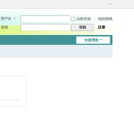
切
換
用戶名
自動登錄
找回密碼
到
寬
密碼
註冊
登錄
版
快捷導航