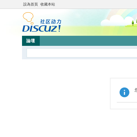
設為首頁
收藏本站
論壇