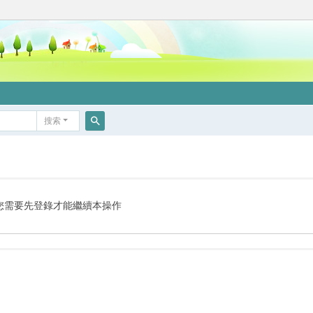
搜索
搜
索
您需要先登錄才能繼續本操作