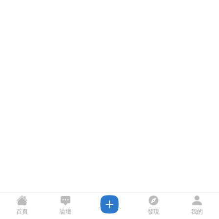
首頁
論壇
發現
我的