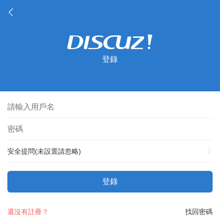
登錄
安全提問(未設置請忽略)
登錄
還沒有註冊？
找回密碼