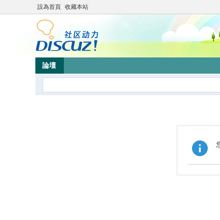
設為首頁
收藏本站
論壇