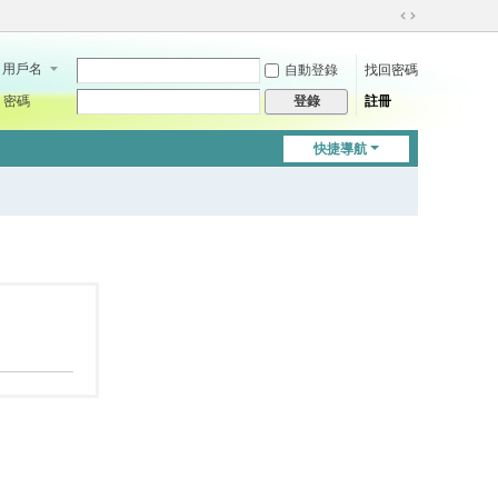
切
換
用戶名
自動登錄
找回密碼
到
寬
密碼
註冊
登錄
版
快捷導航