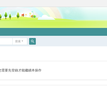
搜索
搜
索
您需要先登錄才能繼續本操作