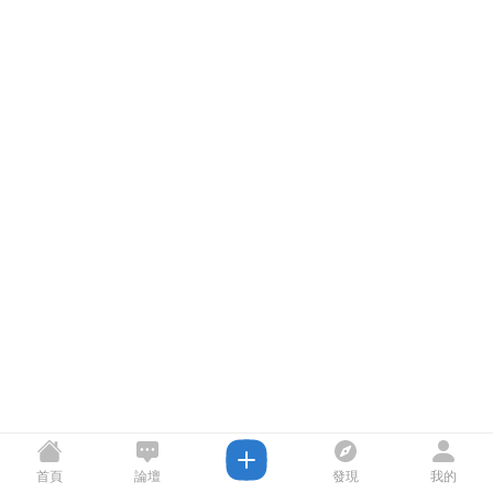
首頁
論壇
發現
我的