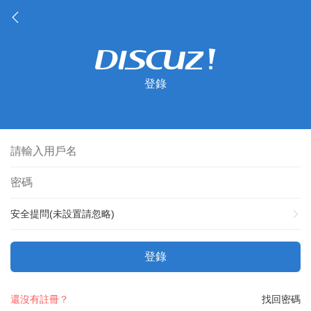
登錄
安全提問(未設置請忽略)
登錄
還沒有註冊？
找回密碼