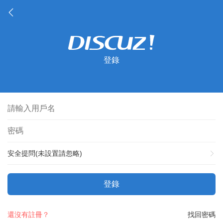
登錄
安全提問(未設置請忽略)
登錄
還沒有註冊？
找回密碼