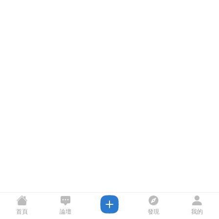
首頁
論壇
發現
我的