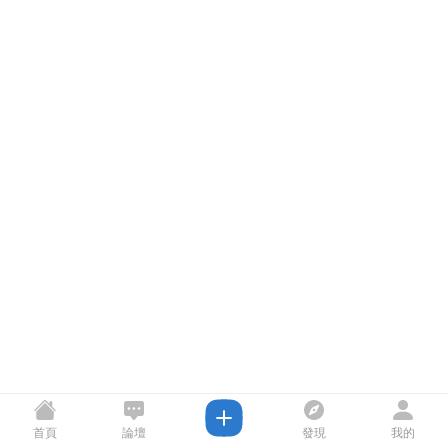
首頁
論壇
發現
我的