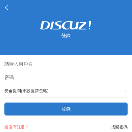
登錄
安全提問(未設置請忽略)
登錄
還沒有註冊？
找回密碼