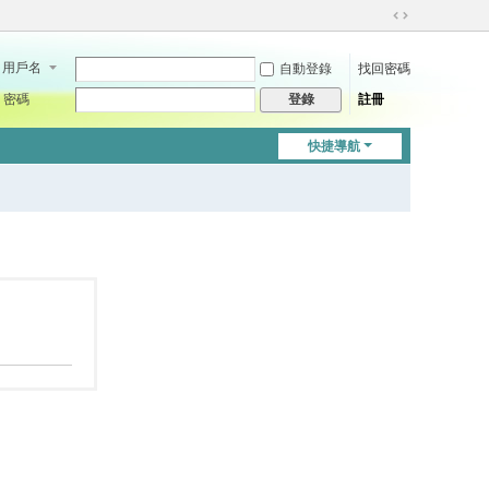
切
換
用戶名
自動登錄
找回密碼
到
寬
密碼
註冊
登錄
版
快捷導航