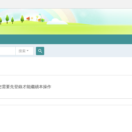
搜索
搜
索
您需要先登錄才能繼續本操作