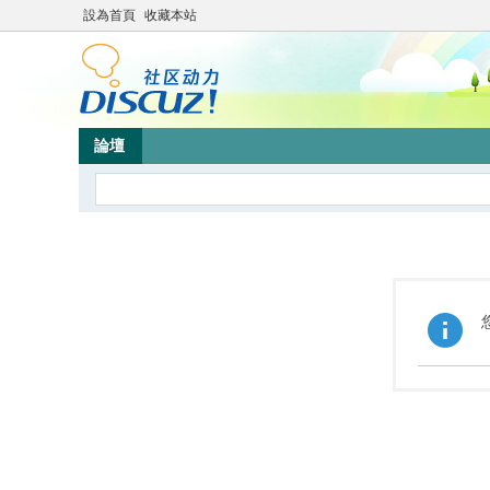
設為首頁
收藏本站
論壇