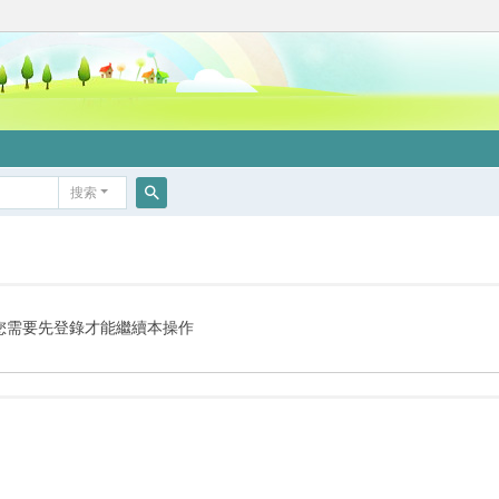
搜索
搜
索
您需要先登錄才能繼續本操作