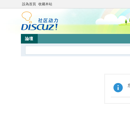
設為首頁
收藏本站
論壇