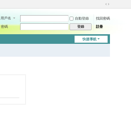
切
換
用戶名
自動登錄
找回密碼
到
寬
密碼
註冊
登錄
版
快捷導航