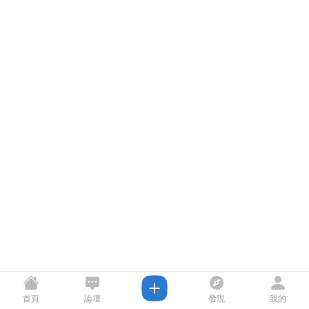
首頁
論壇
發現
我的