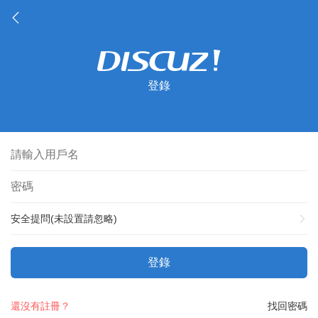
登錄
安全提問(未設置請忽略)
登錄
還沒有註冊？
找回密碼