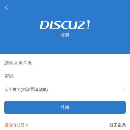
登錄
安全提問(未設置請忽略)
登錄
還沒有註冊？
找回密碼