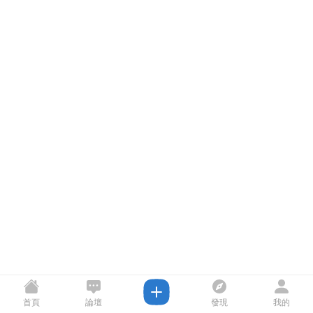
首頁
論壇
發現
我的