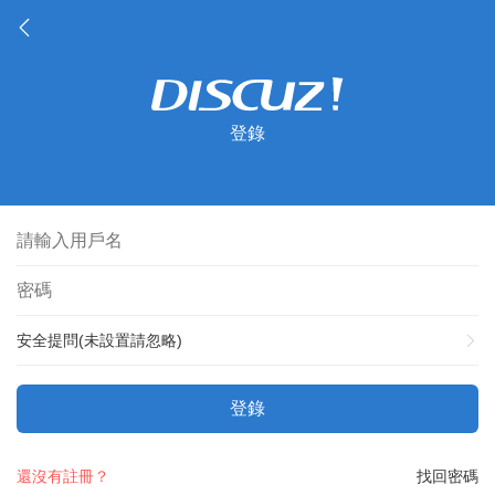
登錄
安全提問(未設置請忽略)
登錄
還沒有註冊？
找回密碼