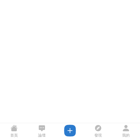
首頁
論壇
發現
我的