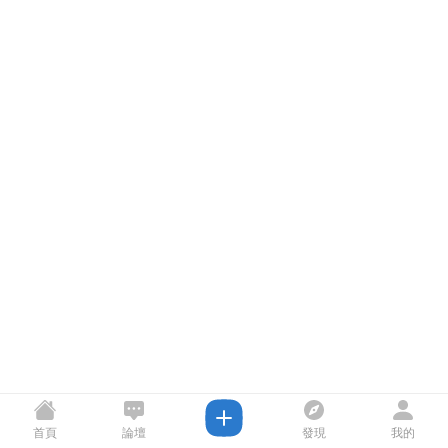
首頁
論壇
發現
我的