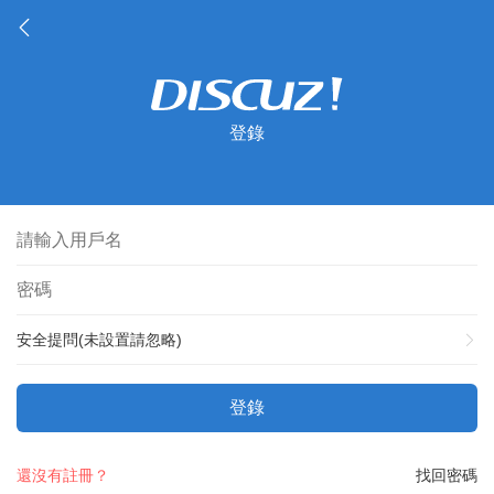
登錄
安全提問(未設置請忽略)
登錄
還沒有註冊？
找回密碼