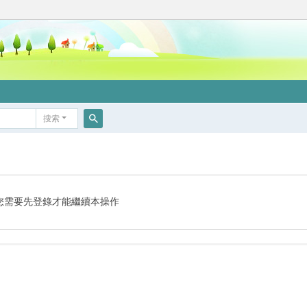
搜索
搜
索
您需要先登錄才能繼續本操作