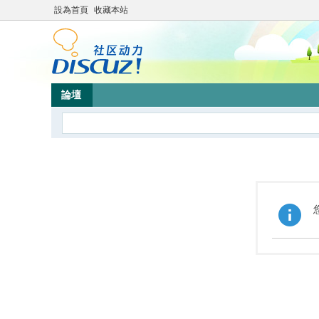
設為首頁
收藏本站
論壇