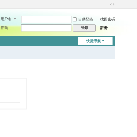
切
換
用戶名
自動登錄
找回密碼
到
寬
密碼
註冊
登錄
版
快捷導航