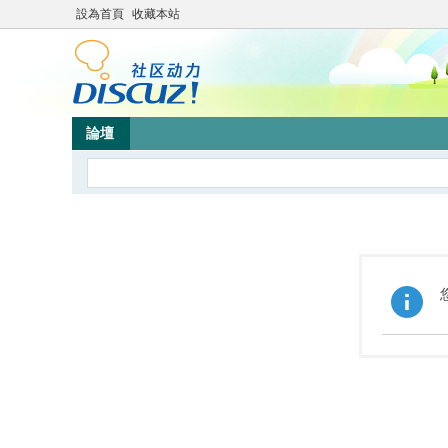
設為首頁
收藏本站
論壇