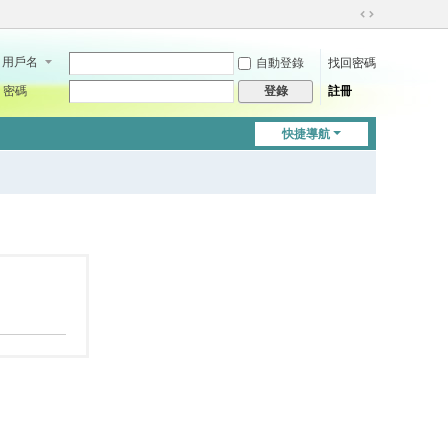
切
換
用戶名
自動登錄
找回密碼
到
寬
密碼
註冊
登錄
版
快捷導航