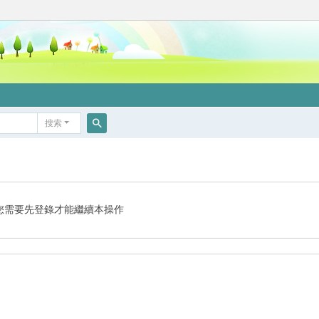
搜索
搜
索
您需要先登錄才能繼續本操作