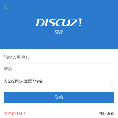
登錄
安全提問(未設置請忽略)
登錄
還沒有註冊？
找回密碼