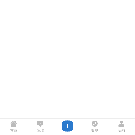
首頁
論壇
發現
我的