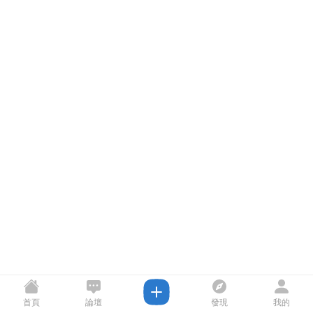
首頁
論壇
發現
我的