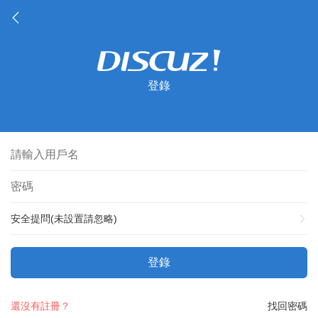
登錄
安全提問(未設置請忽略)
登錄
還沒有註冊？
找回密碼