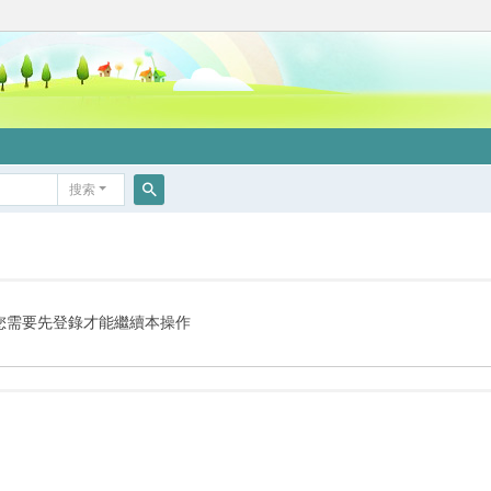
搜索
搜
索
您需要先登錄才能繼續本操作