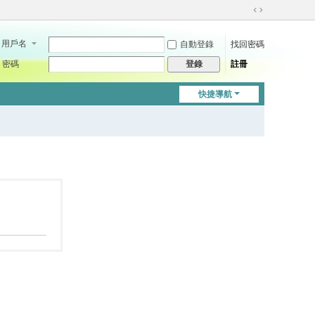
切
換
用戶名
自動登錄
找回密碼
到
寬
密碼
註冊
登錄
版
快捷導航