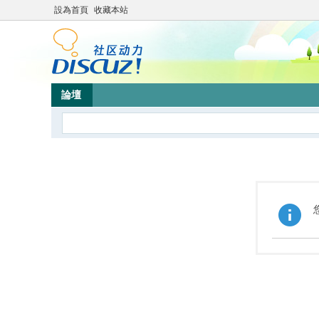
設為首頁
收藏本站
論壇