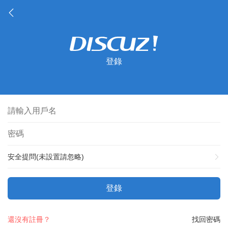
登錄
安全提問(未設置請忽略)
登錄
還沒有註冊？
找回密碼