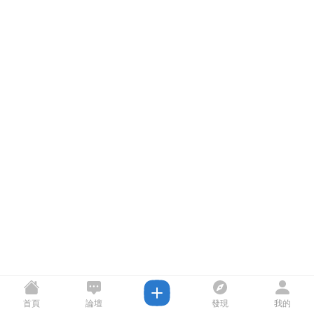
首頁
論壇
發現
我的