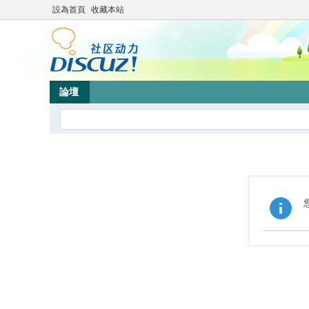
設為首頁
收藏本站
論壇