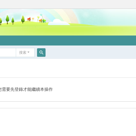
搜索
搜
索
您需要先登錄才能繼續本操作