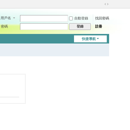
切
換
用戶名
自動登錄
找回密碼
到
寬
密碼
註冊
登錄
版
快捷導航