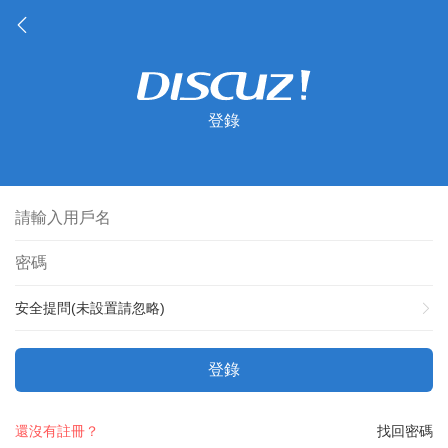
登錄
安全提問(未設置請忽略)
登錄
還沒有註冊？
找回密碼