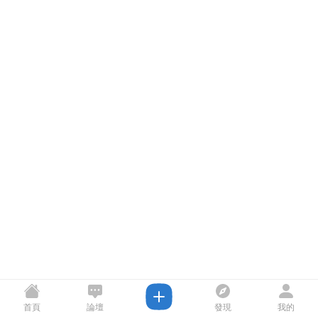
首頁
論壇
發現
我的