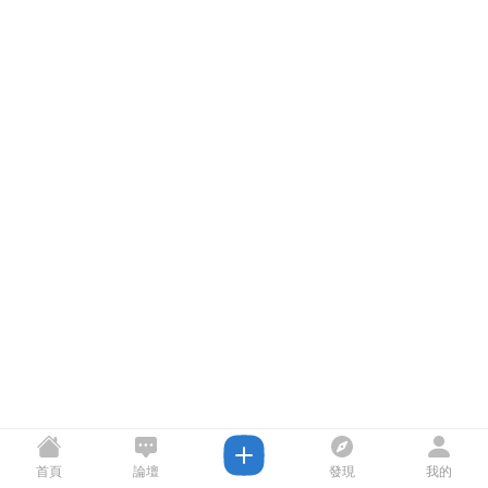
首頁
論壇
發現
我的