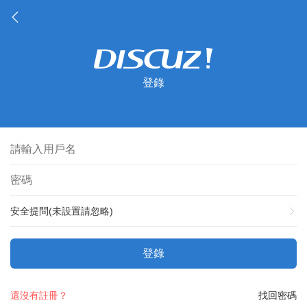
登錄
安全提問(未設置請忽略)
登錄
還沒有註冊？
找回密碼