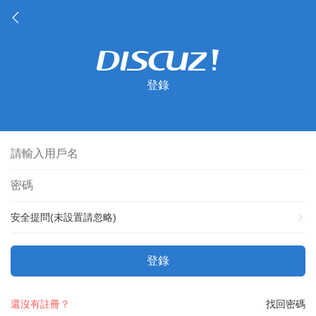
登錄
安全提問(未設置請忽略)
登錄
還沒有註冊？
找回密碼