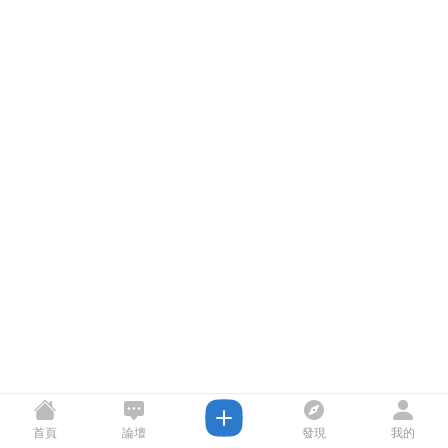
首頁
論壇
發現
我的