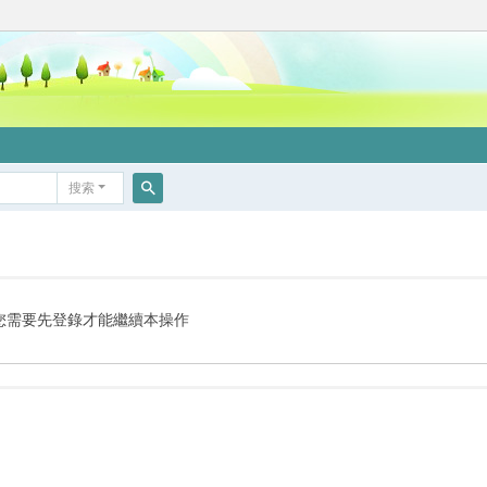
搜索
搜
索
您需要先登錄才能繼續本操作