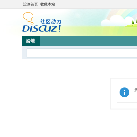
設為首頁
收藏本站
論壇