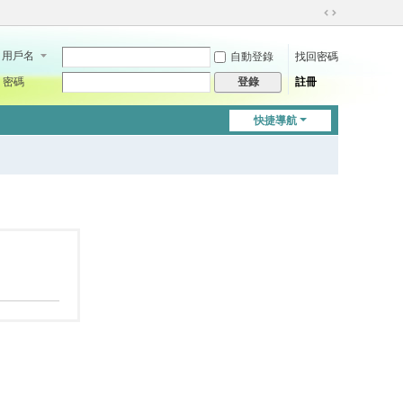
切
換
用戶名
自動登錄
找回密碼
到
寬
密碼
註冊
登錄
版
快捷導航