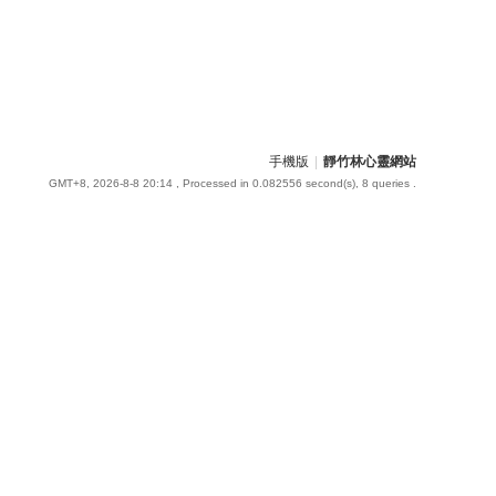
手機版
|
靜竹林心靈網站
GMT+8, 2026-8-8 20:14
, Processed in 0.082556 second(s), 8 queries .