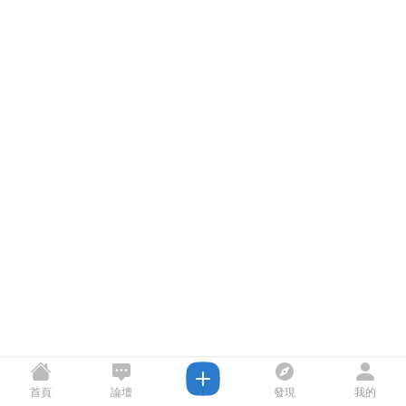
首頁
論壇
發現
我的