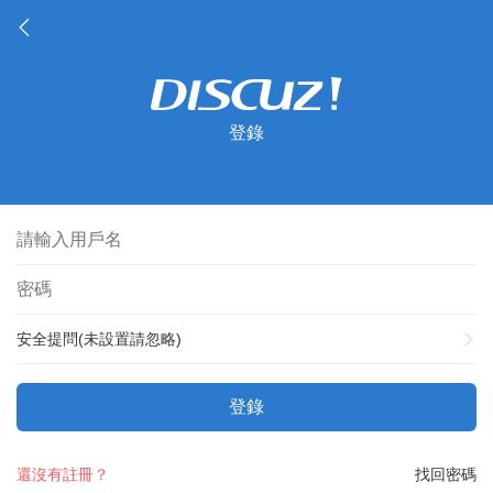
登錄
安全提問(未設置請忽略)
登錄
還沒有註冊？
找回密碼