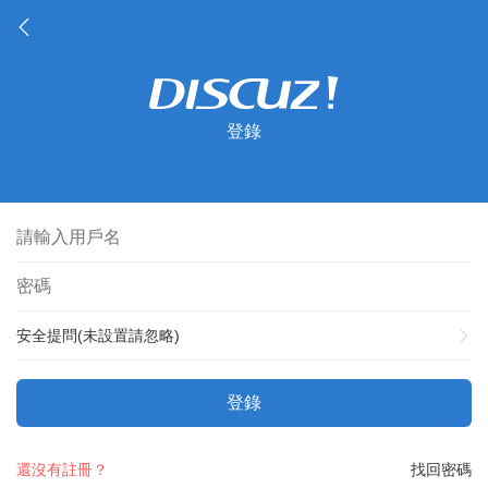
登錄
安全提問(未設置請忽略)
登錄
還沒有註冊？
找回密碼