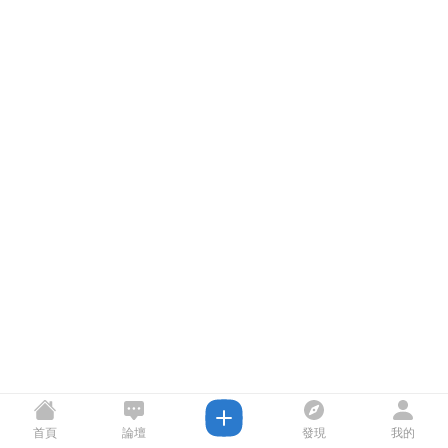
首頁
論壇
發現
我的