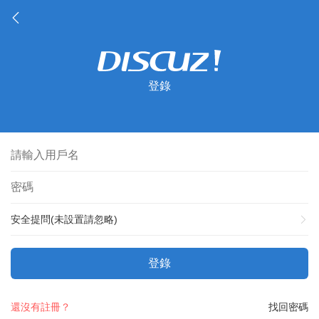
登錄
安全提問(未設置請忽略)
登錄
還沒有註冊？
找回密碼