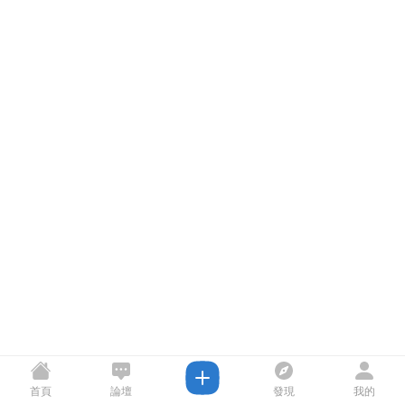
首頁
論壇
發現
我的