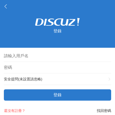
登錄
安全提問(未設置請忽略)
登錄
還沒有註冊？
找回密碼