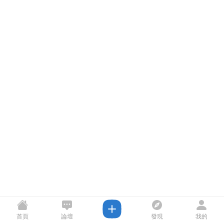
首頁
論壇
發現
我的